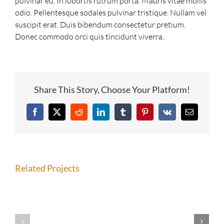
pulvinar eu. In lobortis rutrum porta. Mauris vitae mollis
odio. Pellentesque sodales pulvinar tristique. Nullam vel
suscipit erat. Duis bibendum consectetur pretium.
Donec commodo orci quis tincidunt viverra.
Share This Story, Choose Your Platform!
Facebook
X
Reddit
LinkedIn
Tumblr
Pinterest
Vk
Email
Related Projects